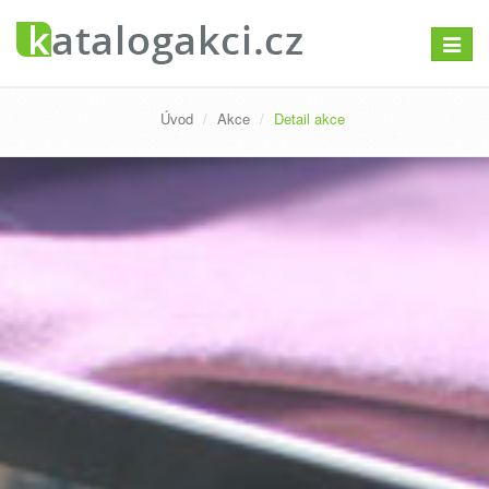
Přepno
navigac
Úvod
Akce
Detail akce