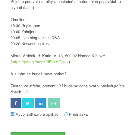
Přijď se podívat na talky a následně si neformálně popovídat, u
piva či čaje :)
Timeline:
18:30 Registrace
19:00 Zahájení
20:05 Lightning talks ⚡️ Q&A
20:20 Networking & 🍺
Místo: Artičok, tř. Karla IV. 13, 500 02 Hradec Králové
(
https://goo.gl/maps/tfFhzHGpvjv
)
A s kým se budeš moct potkat?
Zůstaň ve střehu, prezentující budeme odhalovat v následujících
dnech… :)
Vývoj softwaru a aplikací
Přednáška