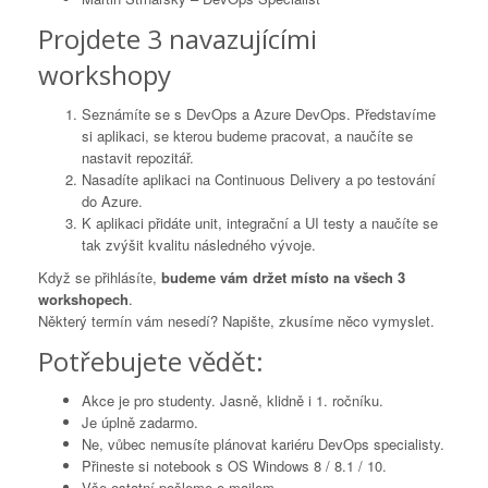
Projdete 3 navazujícími
workshopy
Seznámíte se s DevOps a Azure DevOps. Představíme
si aplikaci, se kterou budeme pracovat, a naučíte se
nastavit repozitář.
Nasadíte aplikaci na Continuous Delivery a po testování
do Azure.
K aplikaci přidáte unit, integrační a UI testy a naučíte se
tak zvýšit kvalitu následného vývoje.
Když se přihlásíte,
budeme vám držet místo na všech 3
workshopech
.
Některý termín vám nesedí? Napište, zkusíme něco vymyslet.
Potřebujete vědět:
Akce je pro studenty. Jasně, klidně i 1. ročníku.
Je úplně zadarmo.
Ne, vůbec nemusíte plánovat kariéru DevOps specialisty.
Přineste si notebook s OS Windows 8 / 8.1 / 10.
Vše ostatní pošleme e-mailem.