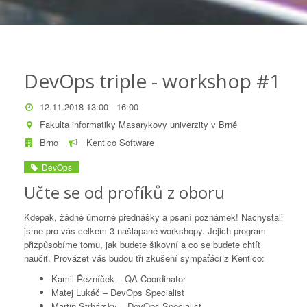
DevOps triple - workshop #1
12.11.2018 13:00 - 16:00
Fakulta informatiky Masarykovy univerzity v Brně
Brno
Kentico Software
DevOps
Učte se od profíků z oboru
Kdepak, žádné úmorné přednášky a psaní poznámek! Nachystali
jsme pro vás celkem 3 našlapané workshopy. Jejich program
přizpůsobíme tomu, jak budete šikovní a co se budete chtít
naučit. Provázet vás budou tři zkušení sympaťáci z Kentico:
Kamil Řezníček – QA Coordinator
Matej Lukáč – DevOps Specialist
Martin Strhársky – DevOps Specialist