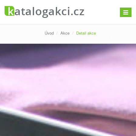
Přepno
navigac
Úvod
Akce
Detail akce